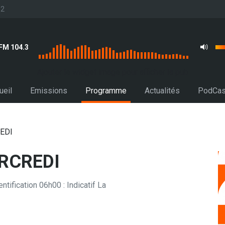
32
FM 104.3
Ajouter le widget image pour afficher la pub
ueil
Emissions
Programme
Actualités
PodCas
EDI
RCREDI
tification 06h00 : Indicatif La