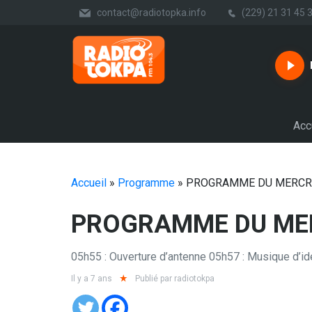
contact@radiotopka.info
(229) 21 31 45 
Acc
Accueil
»
Programme
»
PROGRAMME DU MERCR
PROGRAMME DU ME
05h55 : Ouverture d’antenne 05h57 : Musique d’iden
Il y a 7 ans
Publié par
radiotokpa