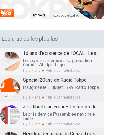
Les articles les plus lus
16 ans d’existence de l’OCAL : Les Ministres des Infrastructures et Transports et de la Santé présentent le bilan et les Perspectives
Les pays membres de l’Organisation
Corridor Abidjan-Lagos, ....
Il y a 7 ans
Publié par
radiotokpa
Spécial 20ans de Radio Tokpa
Inaugurée le 31 juillet 1999, Radio Tokpa
....
Il y a 7 ans
Publié par
radiotokpa
« La liberté au cœur – Le temps des semailles », l’essai autobiographique de Me Adrien HOUNGBEDJI rendu public
Le président de l’Assemblée nationale
fait le ....
Il y a 7 ans
Publié par
radiotokpa
Grandes décisions du Conseil des Ministres de ce 27 Mars 2019 : La liste définitive des membres du Conseil National de l’Education dévoilée