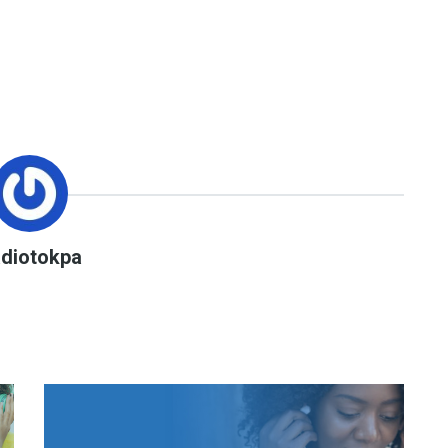
adiotokpa