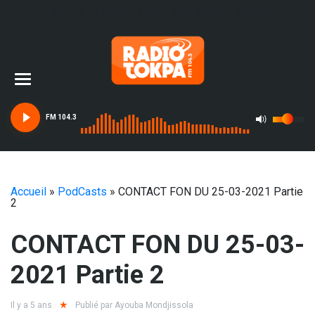
Ajouter le widget image pour afficher la pub
FM 104.3
Accueil
»
PodCasts
»
CONTACT FON DU 25-03-2021 Partie
2
CONTACT FON DU 25-03-
2021 Partie 2
Il y a 5 ans
Publié par
Ayouba Mondjissola