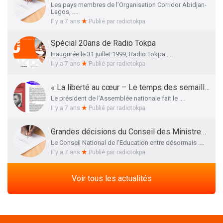
Les pays membres de l’Organisation Corridor Abidjan-
Lagos, ....
Il y a 7 ans
Publié par
radiotokpa
Spécial 20ans de Radio Tokpa
Inaugurée le 31 juillet 1999, Radio Tokpa ....
Il y a 7 ans
Publié par
radiotokpa
« La liberté au cœur – Le temps des semailles », l’essai autobiographique de Me Adrien HOUNGBEDJI rendu public
Le président de l’Assemblée nationale fait le ....
Il y a 7 ans
Publié par
radiotokpa
Grandes décisions du Conseil des Ministres de ce 27 Mars 2019 : La liste définitive des membres du Conseil National de l’Education dévoilée
Le Conseil National de l’Education entre désormais ....
Il y a 7 ans
Publié par
radiotokpa
Voir tous les actualités