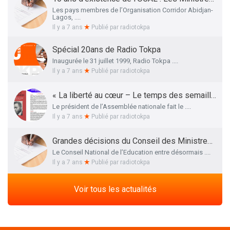
Les pays membres de l’Organisation Corridor Abidjan-
Lagos, ....
Il y a 7 ans
Publié par
radiotokpa
Spécial 20ans de Radio Tokpa
Inaugurée le 31 juillet 1999, Radio Tokpa ....
Il y a 7 ans
Publié par
radiotokpa
« La liberté au cœur – Le temps des semailles », l’essai autobiographique de Me Adrien HOUNGBEDJI rendu public
Le président de l’Assemblée nationale fait le ....
Il y a 7 ans
Publié par
radiotokpa
Grandes décisions du Conseil des Ministres de ce 27 Mars 2019 : La liste définitive des membres du Conseil National de l’Education dévoilée
Le Conseil National de l’Education entre désormais ....
Il y a 7 ans
Publié par
radiotokpa
Voir tous les actualités