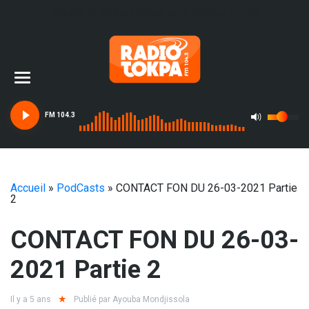
Ajouter le widget image pour afficher la pub
FM 104.3
Accueil
»
PodCasts
»
CONTACT FON DU 26-03-2021 Partie
2
CONTACT FON DU 26-03-
2021 Partie 2
Il y a 5 ans
Publié par
Ayouba Mondjissola