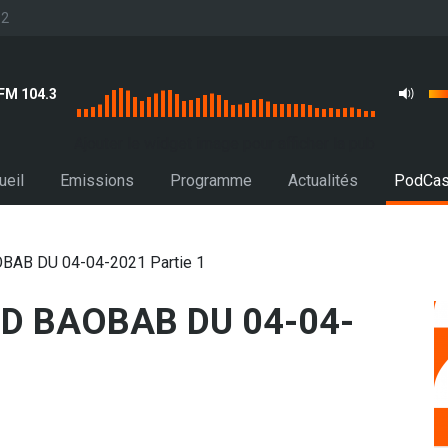
32
FM 104.3
Ajouter le widget image pour afficher la pub
ueil
Emissions
Programme
Actualités
PodCas
AB DU 04-04-2021 Partie 1