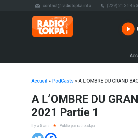
contact@radiotopka.info
(229) 21 31 45 
Acc
Accueil
»
PodCasts
»
A L’OMBRE DU GRAND BAOB
A L’OMBRE DU GRAND BAOBAB DU 04-04-
2021 Partie 1
Il y a 5 ans
Publié par
radiotokpa