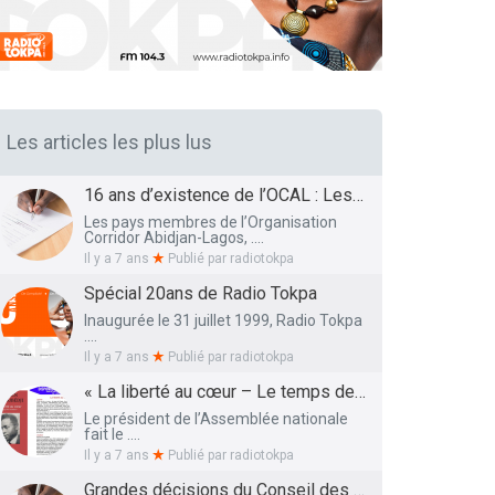
Les articles les plus lus
16 ans d’existence de l’OCAL : Les Ministres des Infrastructures et Transports et de la Santé présentent le bilan et les Perspectives
Les pays membres de l’Organisation
Corridor Abidjan-Lagos, ....
Il y a 7 ans
Publié par
radiotokpa
Spécial 20ans de Radio Tokpa
Inaugurée le 31 juillet 1999, Radio Tokpa
....
Il y a 7 ans
Publié par
radiotokpa
« La liberté au cœur – Le temps des semailles », l’essai autobiographique de Me Adrien HOUNGBEDJI rendu public
Le président de l’Assemblée nationale
fait le ....
Il y a 7 ans
Publié par
radiotokpa
Grandes décisions du Conseil des Ministres de ce 27 Mars 2019 : La liste définitive des membres du Conseil National de l’Education dévoilée