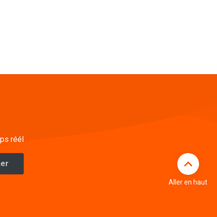
ps réél
Aller en haut