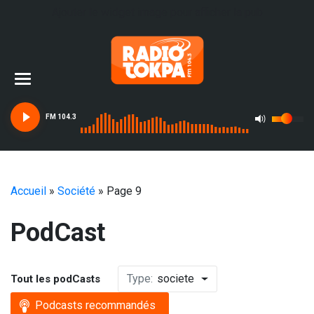
Ajouter le widget image pour afficher la pub
FM 104.3
Accueil
»
Société
»
Page 9
PodCast
Type:
societe
Tout les podCasts
Podcasts recommandés