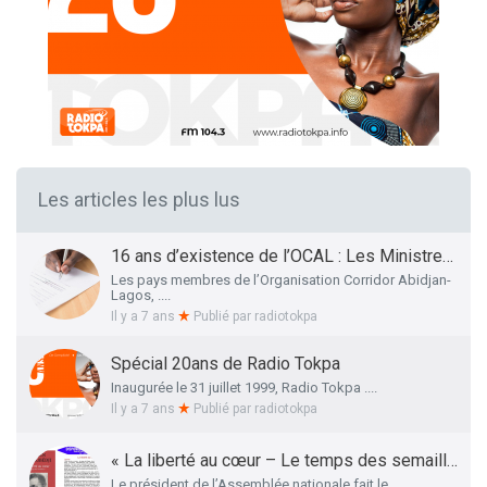
Les articles les plus lus
16 ans d’existence de l’OCAL : Les Ministres des Infrastructures et Transports et de la Santé présentent le bilan et les Perspectives
Les pays membres de l’Organisation Corridor Abidjan-
Lagos, ....
Il y a 7 ans
Publié par
radiotokpa
Spécial 20ans de Radio Tokpa
Inaugurée le 31 juillet 1999, Radio Tokpa ....
Il y a 7 ans
Publié par
radiotokpa
« La liberté au cœur – Le temps des semailles », l’essai autobiographique de Me Adrien HOUNGBEDJI rendu public
Le président de l’Assemblée nationale fait le ....