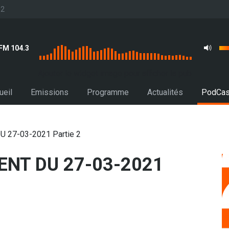
32
FM 104.3
Ajouter le widget image pour afficher la pub
ueil
Emissions
Programme
Actualités
PodCas
 27-03-2021 Partie 2