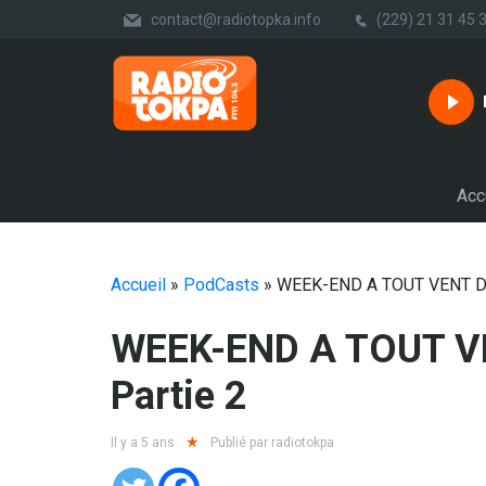
contact@radiotopka.info
(229) 21 31 45 
Acc
Accueil
»
PodCasts
»
WEEK-END A TOUT VENT DU
WEEK-END A TOUT VENT DU 27-03-2021
Partie 2
Il y a 5 ans
Publié par
radiotokpa