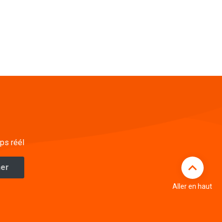
ps réél
Aller en haut