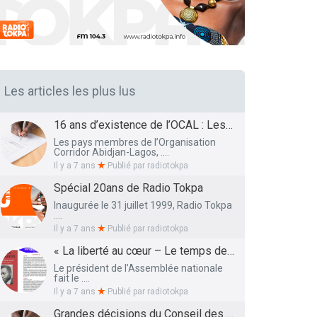
Les articles les plus lus
16 ans d’existence de l’OCAL : Les Ministres des Infrastructures et Transports et de la Santé présentent le bilan et les Perspectives
Les pays membres de l’Organisation
Corridor Abidjan-Lagos, ....
Il y a 7 ans
Publié par
radiotokpa
Spécial 20ans de Radio Tokpa
Inaugurée le 31 juillet 1999, Radio Tokpa
....
Il y a 7 ans
Publié par
radiotokpa
« La liberté au cœur – Le temps des semailles », l’essai autobiographique de Me Adrien HOUNGBEDJI rendu public
Le président de l’Assemblée nationale
fait le ....
Il y a 7 ans
Publié par
radiotokpa
Grandes décisions du Conseil des Ministres de ce 27 Mars 2019 : La liste définitive des membres du Conseil National de l’Education dévoilée