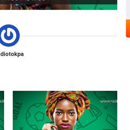
adiotokpa