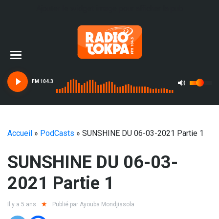
Ajouter le widget image pour afficher la pub
FM 104.3
Accueil
»
PodCasts
»
SUNSHINE DU 06-03-2021 Partie 1
SUNSHINE DU 06-03-
2021 Partie 1
Il y a 5 ans
Publié par
Ayouba Mondjissola