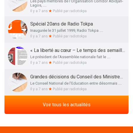
Les pays membres de l’Organisation Corridor Abidjan-
Lagos, ....
Il y a 7 ans
Publié par
radiotokpa
Spécial 20ans de Radio Tokpa
Inaugurée le 31 juillet 1999, Radio Tokpa ....
Il y a 7 ans
Publié par
radiotokpa
« La liberté au cœur – Le temps des semailles », l’essai autobiographique de Me Adrien HOUNGBEDJI rendu public
Le président de l’Assemblée nationale fait le ....
Il y a 7 ans
Publié par
radiotokpa
Grandes décisions du Conseil des Ministres de ce 27 Mars 2019 : La liste définitive des membres du Conseil National de l’Education dévoilée
Le Conseil National de l’Education entre désormais ....
Il y a 7 ans
Publié par
radiotokpa
Voir tous les actualités