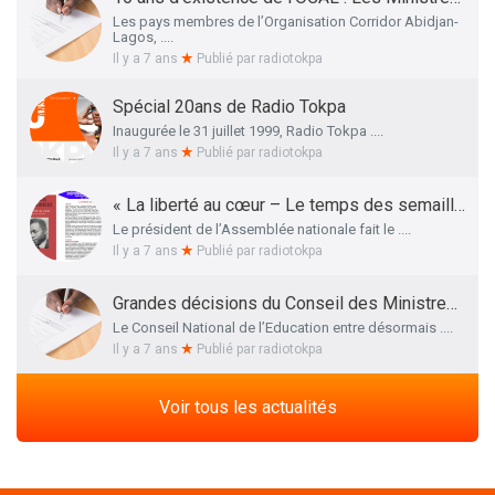
Les pays membres de l’Organisation Corridor Abidjan-
Lagos, ....
Il y a 7 ans
Publié par
radiotokpa
Spécial 20ans de Radio Tokpa
Inaugurée le 31 juillet 1999, Radio Tokpa ....
Il y a 7 ans
Publié par
radiotokpa
« La liberté au cœur – Le temps des semailles », l’essai autobiographique de Me Adrien HOUNGBEDJI rendu public
Le président de l’Assemblée nationale fait le ....
Il y a 7 ans
Publié par
radiotokpa
Grandes décisions du Conseil des Ministres de ce 27 Mars 2019 : La liste définitive des membres du Conseil National de l’Education dévoilée
Le Conseil National de l’Education entre désormais ....
Il y a 7 ans
Publié par
radiotokpa
Voir tous les actualités