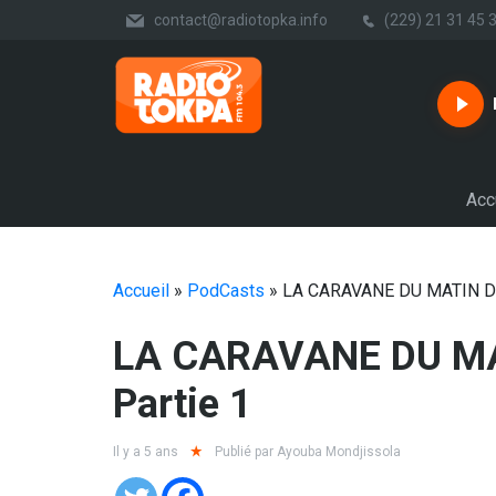
contact@radiotopka.info
(229) 21 31 45 
Acc
Accueil
»
PodCasts
»
LA CARAVANE DU MATIN DU
LA CARAVANE DU MATIN DU 16-03-2021
Partie 1
Il y a 5 ans
Publié par
Ayouba Mondjissola