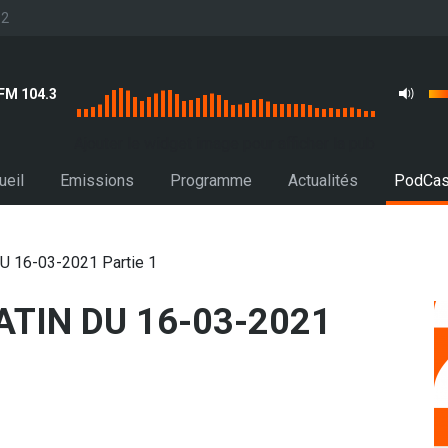
32
FM 104.3
Ajouter le widget image pour afficher la pub
ueil
Emissions
Programme
Actualités
PodCas
 16-03-2021 Partie 1