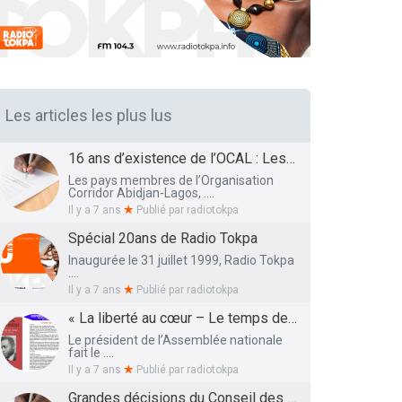
Les articles les plus lus
16 ans d’existence de l’OCAL : Les Ministres des Infrastructures et Transports et de la Santé présentent le bilan et les Perspectives
Les pays membres de l’Organisation
Corridor Abidjan-Lagos, ....
Il y a 7 ans
Publié par
radiotokpa
Spécial 20ans de Radio Tokpa
Inaugurée le 31 juillet 1999, Radio Tokpa
....
Il y a 7 ans
Publié par
radiotokpa
« La liberté au cœur – Le temps des semailles », l’essai autobiographique de Me Adrien HOUNGBEDJI rendu public
Le président de l’Assemblée nationale
fait le ....
Il y a 7 ans
Publié par
radiotokpa
Grandes décisions du Conseil des Ministres de ce 27 Mars 2019 : La liste définitive des membres du Conseil National de l’Education dévoilée