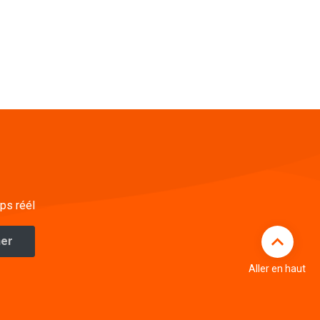
ps réél
Aller en haut