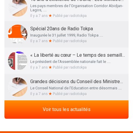
Les pays membres de l’Organisation Corridor Abidjan-
Lagos, ....
Il y a 7 ans
Publié par
radiotokpa
Spécial 20ans de Radio Tokpa
Inaugurée le 31 juillet 1999, Radio Tokpa ....
Il y a 7 ans
Publié par
radiotokpa
« La liberté au cœur – Le temps des semailles », l’essai autobiographique de Me Adrien HOUNGBEDJI rendu public
Le président de l’Assemblée nationale fait le ....
Il y a 7 ans
Publié par
radiotokpa
Grandes décisions du Conseil des Ministres de ce 27 Mars 2019 : La liste définitive des membres du Conseil National de l’Education dévoilée
Le Conseil National de l’Education entre désormais ....
Il y a 7 ans
Publié par
radiotokpa
Voir tous les actualités