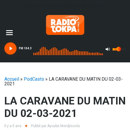
Ajouter le widget image pour afficher la pub
FM 104.3
Accueil
»
PodCasts
»
LA CARAVANE DU MATIN DU 02-03-
2021
LA CARAVANE DU MATIN
DU 02-03-2021
Il y a 5 ans
Publié par
Ayouba Mondjissola