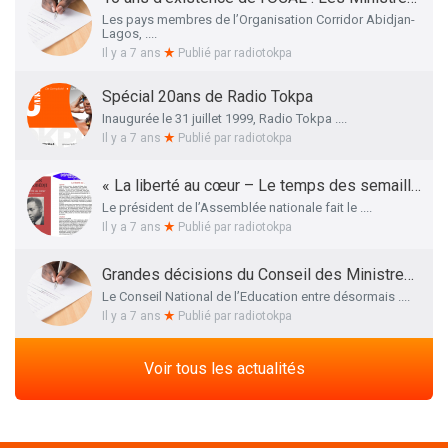
Les pays membres de l’Organisation Corridor Abidjan-
Lagos, ....
Il y a 7 ans
Publié par
radiotokpa
Spécial 20ans de Radio Tokpa
Inaugurée le 31 juillet 1999, Radio Tokpa ....
Il y a 7 ans
Publié par
radiotokpa
« La liberté au cœur – Le temps des semailles », l’essai autobiographique de Me Adrien HOUNGBEDJI rendu public
Le président de l’Assemblée nationale fait le ....
Il y a 7 ans
Publié par
radiotokpa
Grandes décisions du Conseil des Ministres de ce 27 Mars 2019 : La liste définitive des membres du Conseil National de l’Education dévoilée
Le Conseil National de l’Education entre désormais ....
Il y a 7 ans
Publié par
radiotokpa
Voir tous les actualités