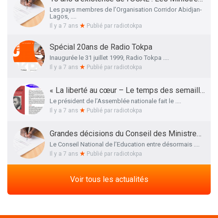
Les pays membres de l’Organisation Corridor Abidjan-
Lagos, ....
Il y a 7 ans
Publié par
radiotokpa
Spécial 20ans de Radio Tokpa
Inaugurée le 31 juillet 1999, Radio Tokpa ....
Il y a 7 ans
Publié par
radiotokpa
« La liberté au cœur – Le temps des semailles », l’essai autobiographique de Me Adrien HOUNGBEDJI rendu public
Le président de l’Assemblée nationale fait le ....
Il y a 7 ans
Publié par
radiotokpa
Grandes décisions du Conseil des Ministres de ce 27 Mars 2019 : La liste définitive des membres du Conseil National de l’Education dévoilée
Le Conseil National de l’Education entre désormais ....
Il y a 7 ans
Publié par
radiotokpa
Voir tous les actualités