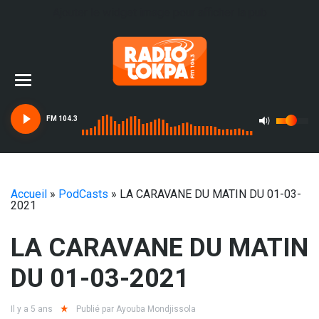
Ajouter le widget image pour afficher la pub
FM 104.3
Accueil
»
PodCasts
»
LA CARAVANE DU MATIN DU 01-03-
2021
LA CARAVANE DU MATIN
DU 01-03-2021
Il y a 5 ans
Publié par
Ayouba Mondjissola