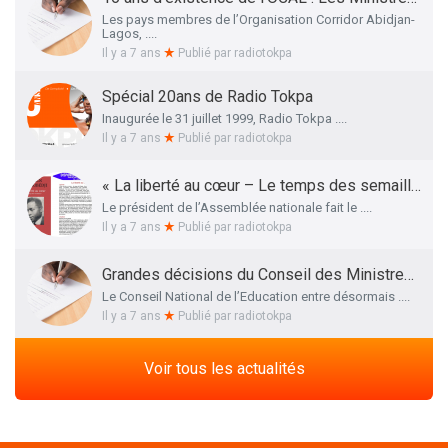
Les pays membres de l’Organisation Corridor Abidjan-
Lagos, ....
Il y a 7 ans
Publié par
radiotokpa
Spécial 20ans de Radio Tokpa
Inaugurée le 31 juillet 1999, Radio Tokpa ....
Il y a 7 ans
Publié par
radiotokpa
« La liberté au cœur – Le temps des semailles », l’essai autobiographique de Me Adrien HOUNGBEDJI rendu public
Le président de l’Assemblée nationale fait le ....
Il y a 7 ans
Publié par
radiotokpa
Grandes décisions du Conseil des Ministres de ce 27 Mars 2019 : La liste définitive des membres du Conseil National de l’Education dévoilée
Le Conseil National de l’Education entre désormais ....
Il y a 7 ans
Publié par
radiotokpa
Voir tous les actualités