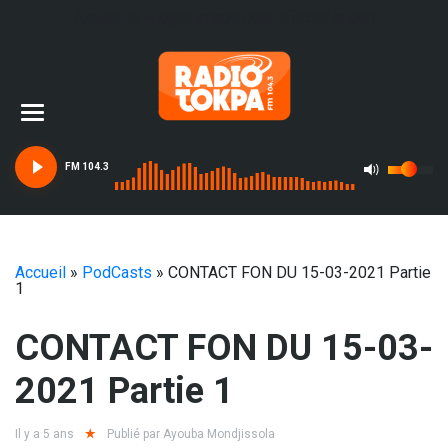
Ajouter le widget image pour afficher la pub
FM 104.3
Accueil
»
PodCasts
»
CONTACT FON DU 15-03-2021 Partie
1
CONTACT FON DU 15-03-
2021 Partie 1
Il y a 5 ans
Publié par
Ayouba Mondjissola