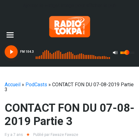
Ajouter le widget image pour afficher la pub
FM 104.3
Accueil
»
PodCasts
»
CONTACT FON DU 07-08-2019 Partie
3
CONTACT FON DU 07-08-
2019 Partie 3
Il y a 7 ans
Publié par
Fawaze Fawaze