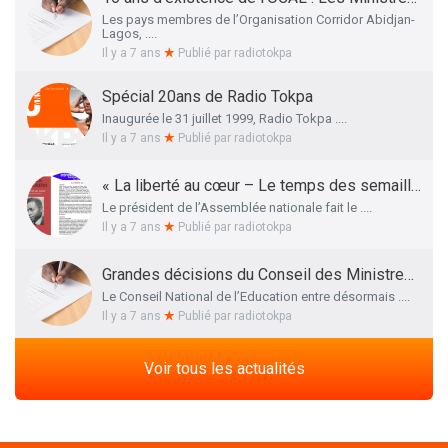
Les pays membres de l’Organisation Corridor Abidjan-
Lagos, ....
Il y a 7 ans
Publié par
radiotokpa
Spécial 20ans de Radio Tokpa
Inaugurée le 31 juillet 1999, Radio Tokpa ....
Il y a 7 ans
Publié par
radiotokpa
« La liberté au cœur – Le temps des semailles », l’essai autobiographique de Me Adrien HOUNGBEDJI rendu public
Le président de l’Assemblée nationale fait le ....
Il y a 7 ans
Publié par
radiotokpa
Grandes décisions du Conseil des Ministres de ce 27 Mars 2019 : La liste définitive des membres du Conseil National de l’Education dévoilée
Le Conseil National de l’Education entre désormais ....
Il y a 7 ans
Publié par
radiotokpa
Voir tous les actualités