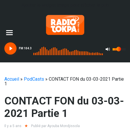
Ajouter le widget image pour afficher la pub
FM 104.3
Accueil
»
PodCasts
»
CONTACT FON du 03-03-2021 Partie
1
CONTACT FON du 03-03-
2021 Partie 1
Il y a 5 ans
Publié par
Ayouba Mondjissola